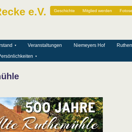
ecke e.V.
Geschichte
Mitglied werden
Fotose
rstand
Veranstaltungen
Niemeyers Hof
Ruthe
ersönlichkeiten
mühle