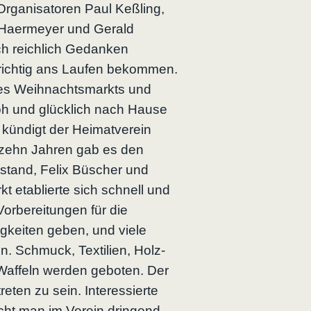
Organisatoren Paul Keßling,
 Haermeyer und Gerald
ch reichlich Gedanken
 richtig ans Laufen bekommen.
des Weihnachtsmarkts und
oh und glücklich nach Hause
 kündigt der Heimatverein
zehn Jahren gab es den
rstand, Felix Büscher und
t etablierte sich schnell und
Vorbereitungen für die
igkeiten geben, und viele
n. Schmuck, Textilien, Holz-
Waffeln werden geboten. Der
eten zu sein. Interessierte
cht man im Verein dringend