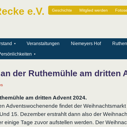
ecke e.V.
Geschichte
Mitglied werden
Fotose
rstand
Veranstaltungen
Niemeyers Hof
Ruthe
ersönlichkeiten
an der Ruthemühle am dritten 
es
themühle am dritten Advent 2024.
itten Adventswochenende findet der Weihnachtsmark
 Und 15. Dezember erstrahlt dann also der Weihnac
er einige Tage zuvor aufstellen werden.
Der Weihnach