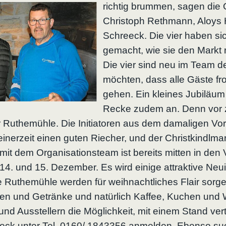
richtig brummen, sagen die 
Christoph Rethmann, Aloys
Schreeck. Die vier haben si
gemacht, wie sie den Markt
Die vier sind neu im Team 
möchten, dass alle Gäste fr
gehen. Ein kleines Jubiläum
Recke zudem an. Denn vor 
r Ruthemühle. Die Initiatoren aus dem damaligen Vo
inerzeit einen guten Riecher, und der Christkindlmark
 mit dem Organisationsteam ist bereits mitten in den 
14. und 15. Dezember. Es wird einige attraktive Neu
 Ruthemühle werden für weihnachtliches Flair sorge
en und Getränke und natürlich Kaffee, Kuchen und 
nd Ausstellern die Möglichkeit, mit einem Stand vertr
eeck unter Tel. 0160/ 1843356 anmelden. Ebenso su