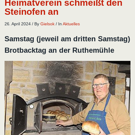
Heimatverein schmeißt den
Steinofen an
26. April 2024
/
By
Gielsok
/
In
Aktuelles
Samstag (jeweil am dritten Samstag)
Brotbacktag an der Ruthemühle